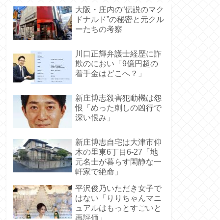
大阪・庄内の“伝説のマク
ドナルド”の秘密と元クル
ーたちの考察
川口正輝弁護士経歴に詐
欺のにおい「9億円超の
着手金はどこへ？」
新庄博志殺害犯動機は怨
恨「めった刺しの凶行で
深い恨み」
新庄博志自宅は大津市仰
木の里東6丁目6-27「地
元名士が暮らす閑静な一
軒家で絶命」
平沢俊乃いただき女子で
はない「りりちゃんマニ
ュアルはもっとすごいと
再評価」