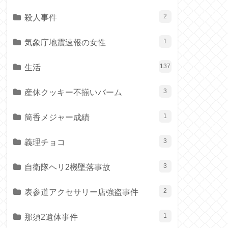
殺人事件
2
気象庁地震速報の女性
1
生活
137
産休クッキー不揃いバーム
3
筒香メジャー成績
1
義理チョコ
3
自衛隊ヘリ2機墜落事故
3
表参道アクセサリー店強盗事件
2
那須2遺体事件
1