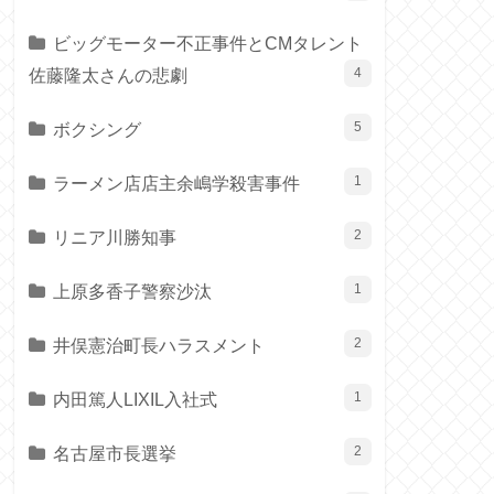
ビッグモーター不正事件とCMタレント
佐藤隆太さんの悲劇
4
ボクシング
5
ラーメン店店主余嶋学殺害事件
1
リニア川勝知事
2
上原多香子警察沙汰
1
井俣憲治町長ハラスメント
2
内田篤人LIXIL入社式
1
名古屋市長選挙
2