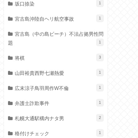
坂口捺染
1
宮古島沖陸自ヘリ航空事故
1
宮古島（中の島ビーチ）不法占拠男性問
題
1
将棋
3
山田裕貴西野七瀬熱愛
1
広末涼子鳥羽周作W不倫
1
弁護士詐欺事件
1
札幌大通駅構内ナタ男
2
格付けチェック
1