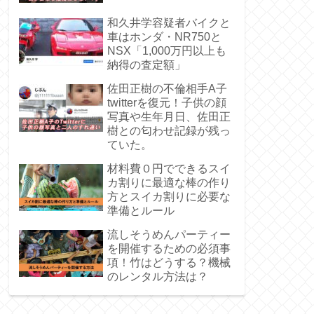
和久井学容疑者バイクと
車はホンダ・NR750と
NSX「1,000万円以上も
納得の査定額」
佐田正樹の不倫相手A子
twitterを復元！子供の顔
写真や生年月日、佐田正
樹との匂わせ記録が残っ
ていた。
材料費０円でできるスイ
カ割りに最適な棒の作り
方とスイカ割りに必要な
準備とルール
流しそうめんパーティー
を開催するための必須事
項！竹はどうする？機械
のレンタル方法は？