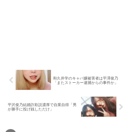
和久井学のキャバ嬢被害者は平澤俊乃
「またストーカー逮捕からの事件か」
平沢俊乃結婚詐欺説濃厚で自業自得「男
が勝手に投げ銭しただけ」