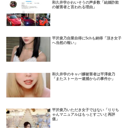
和久井学かわいそうの声多数「結婚詐欺
の被害者と言われる理由」
平沢俊乃自業自得に5chも納得「頂き女子
へ当然の報い」
和久井学のキャバ嬢被害者は平澤俊乃
「またストーカー逮捕からの事件か」
平沢俊乃いただき女子ではない「りりち
ゃんマニュアルはもっとすごいと再評
価」