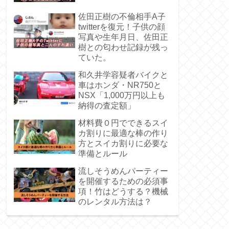
佐田正樹の不倫相手A子
twitterを復元！子供の顔
写真や生年月日、佐田正
樹との匂わせ記録が残っ
ていた。
和久井学容疑者バイクと
車はホンダ・NR750と
NSX「1,000万円以上も
納得の査定額」
材料費０円でできるスイ
カ割りに最適な棒の作り
方とスイカ割りに必要な
準備とルール
流しそうめんパーティー
を開催するための必須事
項！竹はどうする？機械
のレンタル方法は？