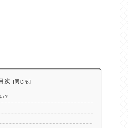
目次
い？