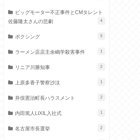
ビッグモーター不正事件とCMタレント
佐藤隆太さんの悲劇
4
ボクシング
5
ラーメン店店主余嶋学殺害事件
1
リニア川勝知事
2
上原多香子警察沙汰
1
井俣憲治町長ハラスメント
2
内田篤人LIXIL入社式
1
名古屋市長選挙
2