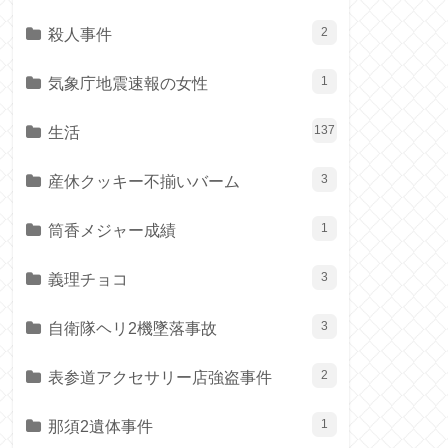
殺人事件
2
気象庁地震速報の女性
1
生活
137
産休クッキー不揃いバーム
3
筒香メジャー成績
1
義理チョコ
3
自衛隊ヘリ2機墜落事故
3
表参道アクセサリー店強盗事件
2
那須2遺体事件
1