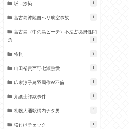
坂口捺染
1
宮古島沖陸自ヘリ航空事故
1
宮古島（中の島ビーチ）不法占拠男性問
題
1
将棋
3
山田裕貴西野七瀬熱愛
1
広末涼子鳥羽周作W不倫
1
弁護士詐欺事件
1
札幌大通駅構内ナタ男
2
格付けチェック
1