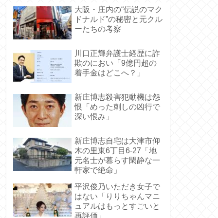
大阪・庄内の“伝説のマク
ドナルド”の秘密と元クル
ーたちの考察
川口正輝弁護士経歴に詐
欺のにおい「9億円超の
着手金はどこへ？」
新庄博志殺害犯動機は怨
恨「めった刺しの凶行で
深い恨み」
新庄博志自宅は大津市仰
木の里東6丁目6-27「地
元名士が暮らす閑静な一
軒家で絶命」
平沢俊乃いただき女子で
はない「りりちゃんマニ
ュアルはもっとすごいと
再評価」